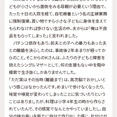
どもが小さいから面倒をみる母親が必要という理由で、
たった十日の入院を経て、自宅療養という名の主婦業務
に強制復帰。買い物ですら小さな子どもに身体を支えて
もらわなければ歩けない生活の中、夫からは「俺は不良
品をもらってしまった」と言われました。
パチンコ依存もあり、前夫との子への暴力もあった夫
との離婚を決心したのは、事故後２年あまりが経ってか
らのこと。そこからのＫさんは、ふたりの子どもと障害を
抱えたシングルマザーとして、何の支援もない中を暗中
模索で生き抜くしかありませんでした。
「ただ実はその当時（離婚まで）は、高次脳でおかしいと
いう感じはなかったんです。めまいで歩けなくなったり、
味覚や嗅覚が変わってしまったことに気づいたりという
ことはありましたが、料理は小学４年生の時から作らさ
れていたんで、その感覚でなんとかやっていましたし、自
分の味や臭いを新たに自分で作り出した感じ。片付けが