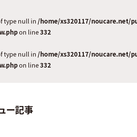
of type null in
/home/xs320117/noucare.net/p
ew.php
on line
332
of type null in
/home/xs320117/noucare.net/p
ew.php
on line
332
ュー記事