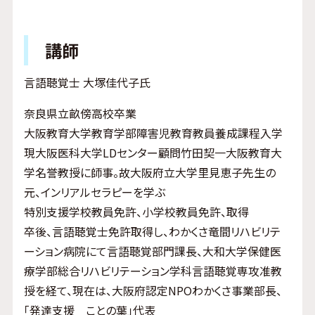
講師
言語聴覚士 大塚佳代子氏
奈良県立畝傍高校卒業
大阪教育大学教育学部障害児教育教員養成課程入学
現大阪医科大学LDセンター顧問竹田契一大阪教育大
学名誉教授に師事。故大阪府立大学里見恵子先生の
元、インリアルセラピーを学ぶ
特別支援学校教員免許、小学校教員免許、取得
卒後、言語聴覚士免許取得し、わかくさ竜間リハビリテ
ーション病院にて言語聴覚部門課長、大和大学保健医
療学部総合リハビリテーション学科言語聴覚専攻准教
授を経て、現在は、大阪府認定NPOわかくさ事業部長、
「発達支援 ことの葉」代表