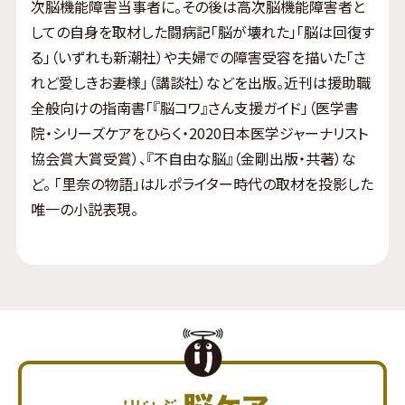
次脳機能障害当事者に。その後は高次脳機能障害者と
しての自身を取材した闘病記「脳が壊れた」「脳は回復す
る」（いずれも新潮社）や夫婦での障害受容を描いた「さ
れど愛しきお妻様」（講談社）などを出版。近刊は援助職
全般向けの指南書「『脳コワ』さん支援ガイド」（医学書
院・シリーズケアをひらく・2020日本医学ジャーナリスト
協会賞大賞受賞）、『不自由な脳』（金剛出版・共著）な
ど。 「里奈の物語」はルポライター時代の取材を投影した
唯一の小説表現。