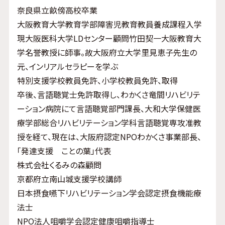
奈良県立畝傍高校卒業
大阪教育大学教育学部障害児教育教員養成課程入学
現大阪医科大学LDセンター顧問竹田契一大阪教育大
学名誉教授に師事。故大阪府立大学里見恵子先生の
元、インリアルセラピーを学ぶ
特別支援学校教員免許、小学校教員免許、取得
卒後、言語聴覚士免許取得し、わかくさ竜間リハビリテ
ーション病院にて言語聴覚部門課長、大和大学保健医
療学部総合リハビリテーション学科言語聴覚専攻准教
授を経て、現在は、大阪府認定NPOわかくさ事業部長、
「発達支援 ことの葉」代表
株式会社くるみの森顧問
京都府立南山城支援学校講師
日本摂食嚥下リハビリテーション学会認定摂食機能療
法士
NPO法人咀嚼学会認定健康咀嚼指導士