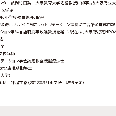
センター顧問竹田契一大阪教育大学名誉教授に師事。故大阪府立
ーを学ぶ
許、小学校教員免許、取得
取得し、わかくさ竜間リハビリテーション病院にて言語聴覚部門課
ション学科言語聴覚専攻准教授を経て、現在は、大阪府認定NPOわ
表
顧問
学校講師
リテーション学会認定摂食機能療法士
認定健康咀嚼指導士
大学）
博士課程在籍（2022年3月歯学博士取得予定）