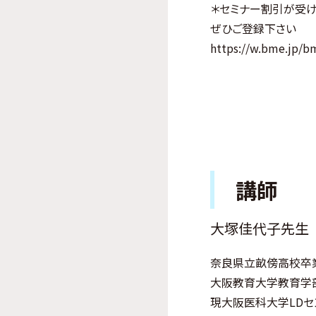
＊セミナー割引が受け
ぜひご登録下さい
https://w.bme.jp/b
講師
大塚佳代子先生
奈良県立畝傍高校卒
大阪教育大学教育学
現大阪医科大学LD