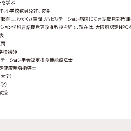
ーを学ぶ
許、小学校教員免許、取得
取得し、わかくさ竜間リハビリテーション病院にて言語聴覚部門課
ション学科言語聴覚専攻准教授を経て、現在は、大阪府認定NPOわ
表
顧問
学校講師
リテーション学会認定摂食機能療法士
認定健康咀嚼指導士
大学）
学）
 教授