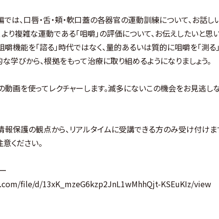
では、口唇・舌・頬・軟口蓋の各器官の運動訓練について、お話しい
、より複雑な運動である「咀嚼」の評価について、お伝えしたいと思い
咀嚼機能を「諮る」時代ではなく、量的あるいは質的に咀嚼を「測る」
な学びから、根拠をもって治療に取り組めるようになりましょう。
の動画を使ってレクチャーします。滅多にないこの機会をお見逃しな
情報保護の観点から、リアルタイムに受講できる方のみ受け付けま
注意ください。
ー
le.com/file/d/13xK_mzeG6kzp2JnL1wMhhQjt-KSEuKIz/view