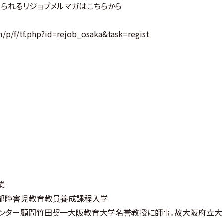
られるリジョブメルマガはこちらから
m/p/f/tf.php?id=rejob_osaka&task=regist
業
部障害児教育教員養成課程入学
センター顧問竹田契一大阪教育大学名誉教授に師事。故大阪府立