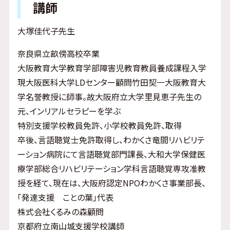
講師
大塚佳代子先生
奈良県立畝傍高校卒業
大阪教育大学教育学部障害児教育教員養成課程入学
現大阪医科大学LDセンター顧問竹田契一大阪教育大
学名誉教授に師事。故大阪府立大学里見恵子先生の
元、インリアルセラピーを学ぶ
特別支援学校教員免許、小学校教員免許、取得
卒後、言語聴覚士免許取得し、わかくさ竜間リハビリテ
ーション病院にて言語聴覚部門課長、大和大学保健医
療学部総合リハビリテーション学科言語聴覚専攻准教
授を経て、現在は、大阪府認定NPOわかくさ事業部長、
「発達支援 ことの葉」代表
株式会社くるみの森顧問
京都府立南山城支援学校講師