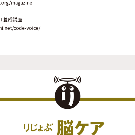
a.org/magazine
ST養成講座
hi.net/code-voice/