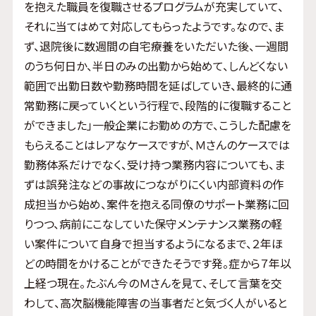
を抱えた職員を復職させるプログラムが充実していて、
それに当てはめて対応してもらったようです。なので、ま
ず、退院後に数週間の自宅療養をいただいた後、一週間
のうち何日か、半日のみの出勤から始めて、しんどくない
範囲で出勤日数や勤務時間を延ばしていき、最終的に通
常勤務に戻っていくという行程で、段階的に復職すること
ができました」一般企業にお勤めの方で、こうした配慮を
もらえることはレアなケースですが、Ｍさんのケースでは
勤務体系だけでなく、受け持つ業務内容についても、ま
ずは誤発注などの事故につながりにくい内部資料の作
成担当から始め、案件を抱える同僚のサポート業務に回
りつつ、病前にこなしていた保守メンテナンス業務の軽
い案件について自身で担当するようになるまで、２年ほ
どの時間をかけることができたそうです発。症から７年以
上経つ現在。たぶん今のＭさんを見て、そして言葉を交
わして、高次脳機能障害の当事者だと気づく人がいると